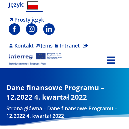
Skip
Język:
to
content
Prosty język
Kontakt
Jems
Intranet
Togg
Navi
Program
Dane finansowe Programu –
Projekty
12.2022 4. kwartał 2022
Strona główna
»
Dane finansowe Programu –
Aktualności
12.2022 4. kwartał 2022