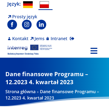
Skip
Język:
to
content
Prosty język
Kontakt
Jems
Intranet
Togg
Navi
Program
Dane finansowe Programu –
Projekty
12.2023 4. kwartał 2023
Strona główna
»
Dane finansowe Programu –
Aktualności
12.2023 4. kwartał 2023