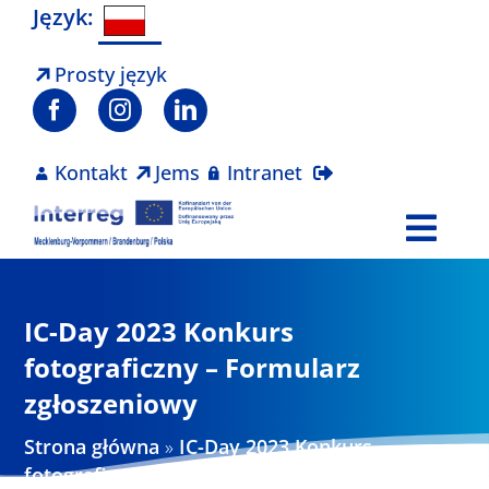
Skip
Język:
to
content
Prosty język
Kontakt
Jems
Intranet
Togg
Navi
Program
IC-Day 2023 Konkurs
Projekty
fotograficzny – Formularz
zgłoszeniowy
Aktualności
Strona główna
»
IC-Day 2023 Konkurs
fotograficzny – Formularz zgłoszeniowy