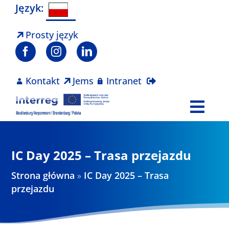
Skip
Język:
to
content
Prosty język
Kontakt
Jems
Intranet
Togg
Navi
Program
IC Day 2025 – Trasa przejazdu
Projekty
Strona główna
»
IC Day 2025 – Trasa
przejazdu
Aktualności