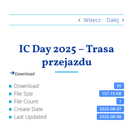
Wyniki
Wstecz
Dalej
IC Day 2025 – Trasa
przejazdu
Download
Download
50
File Size
157.19 KB
File Count
1
Create Date
2025-08-07
Last Updated
2025-08-08