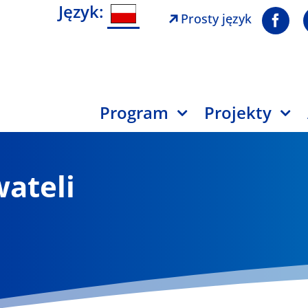
Język:
Prosty język
Program
Projekty
wateli