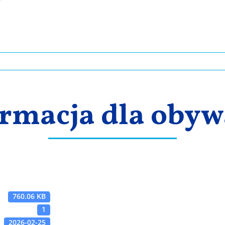
rmacja dla obyw
760.06 KB
1
2026-02-25