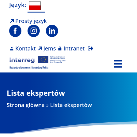
Skip
Język:
to
content
Prosty język
Kontakt
Jems
Intranet
Togg
Navi
Program
Lista ekspertów
Projekty
Strona główna
»
Lista ekspertów
Aktualności