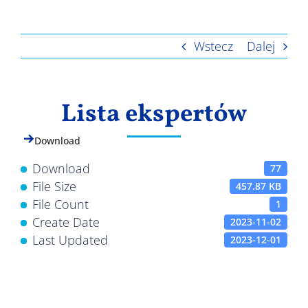
Wyniki
Wstecz
Dalej
Lista ekspertów
Download
Download
77
File Size
457.87 KB
File Count
1
Create Date
2023-11-02
Last Updated
2023-12-01