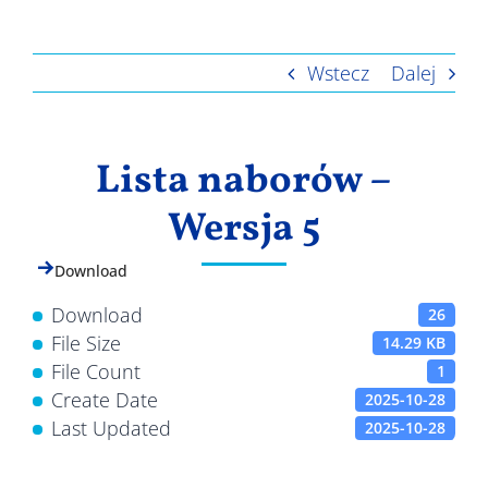
Wyniki
Wstecz
Dalej
Lista naborów –
Wersja 5
Download
Download
26
File Size
14.29 KB
File Count
1
Create Date
2025-10-28
Last Updated
2025-10-28