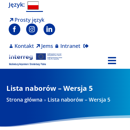
Skip
Język:
to
content
Prosty język
Kontakt
Jems
Intranet
Togg
Navi
Program
Lista naborów – Wersja 5
Projekty
Strona główna
»
Lista naborów – Wersja 5
Aktualności