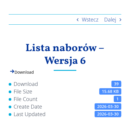
Wyniki
Wstecz
Dalej
Lista naborów –
Wersja 6
Download
Download
39
File Size
15.68 KB
File Count
1
Create Date
2026-03-30
Last Updated
2026-03-30