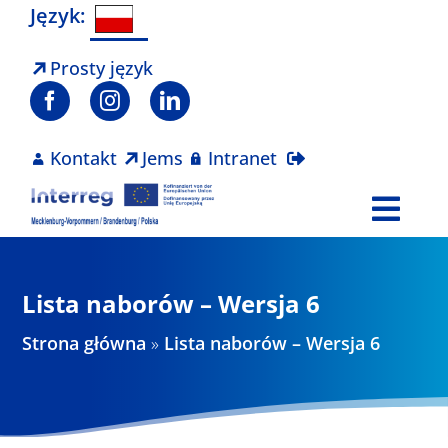
Skip
Język:
to
content
Prosty język
Kontakt
Jems
Intranet
Togg
Navi
Program
Lista naborów – Wersja 6
Projekty
Strona główna
»
Lista naborów – Wersja 6
Aktualności