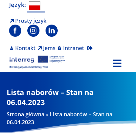
Skip
Język:
to
content
Prosty język
Kontakt
Jems
Intranet
Togg
Navi
Program
Lista naborów – Stan na
Projekty
06.04.2023
Strona główna
»
Lista naborów – Stan na
Aktualności
06.04.2023