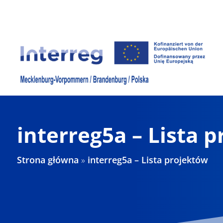
Skip
to
content
interreg5a – Lista 
Strona główna
»
interreg5a – Lista projektów