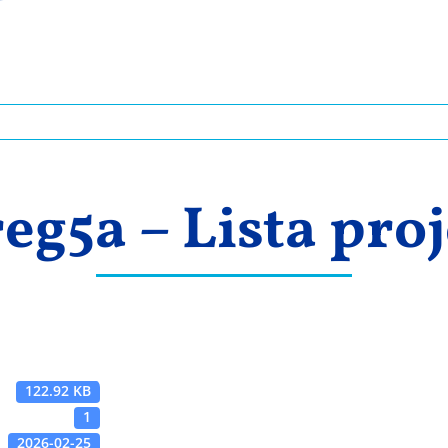
reg5a – Lista pro
122.92 KB
1
2026-02-25