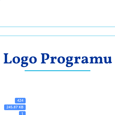
Logo Programu
424
245.87 KB
1