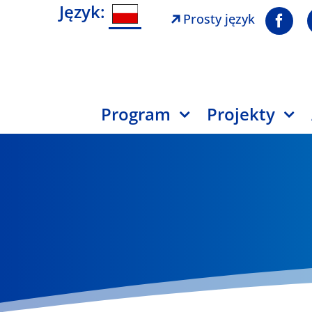
Język:
Prosty język
Program
Projekty