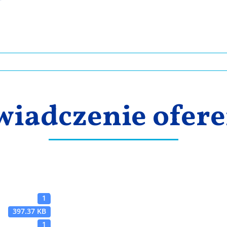
wiadczenie ofere
1
397.37 KB
1