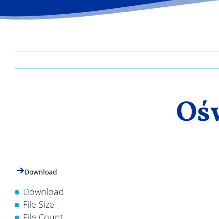
Oś
Download
Download
File Size
File Count