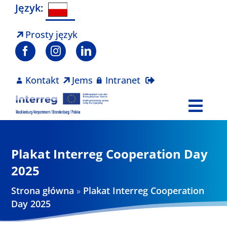
Skip
Język:
to
content
Prosty język
Kontakt
Jems
Intranet
Togg
Navi
Program
Plakat Interreg Cooperation Day
Projekty
2025
Strona główna
»
Plakat Interreg Cooperation
Aktualności
Day 2025