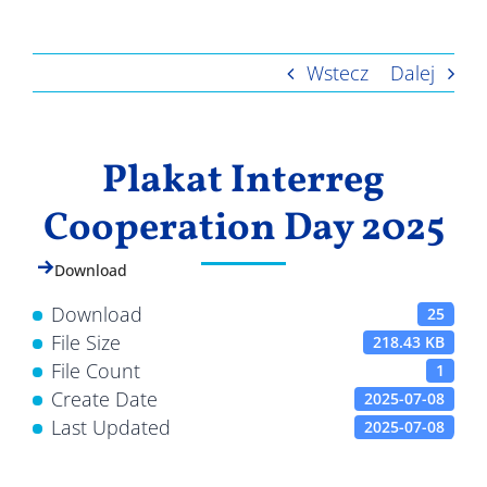
Wyniki
Wstecz
Dalej
Plakat Interreg
Cooperation Day 2025
Download
Download
25
File Size
218.43 KB
File Count
1
Create Date
2025-07-08
Last Updated
2025-07-08