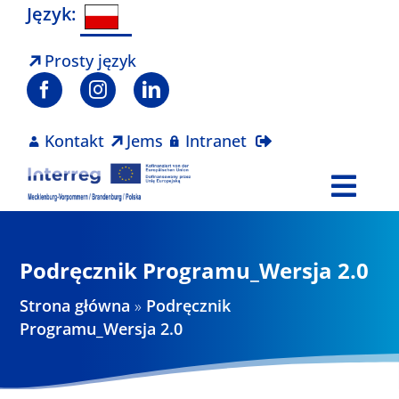
Skip
Język:
to
content
Prosty język
Kontakt
Jems
Intranet
Togg
Navi
Program
Podręcznik Programu_Wersja 2.0
Projekty
Strona główna
»
Podręcznik
Programu_Wersja 2.0
Aktualności