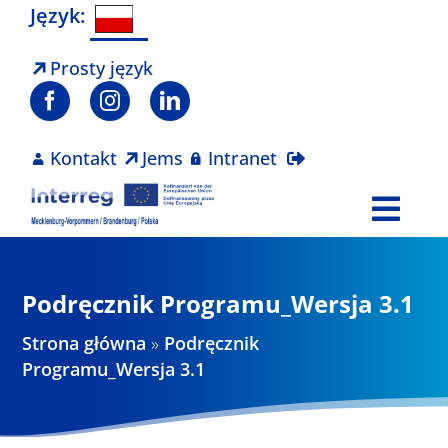
Skip
Język:
to
content
Prosty język
Kontakt
Jems
Intranet
Togg
Navi
Program
Podręcznik Programu_Wersja 3.1
Projekty
Strona główna
»
Podręcznik
Programu_Wersja 3.1
Aktualności