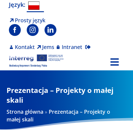
Skip
Język:
to
content
Prosty język
Kontakt
Jems
Intranet
Togg
Navi
Program
Prezentacja – Projekty o małej
Projekty
skali
Strona główna
»
Prezentacja – Projekty o
Aktualności
małej skali