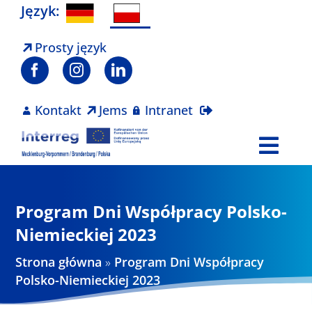
Skip
Język:
to
content
Prosty język
Kontakt
Jems
Intranet
Togg
Navi
Program
Program Dni Współpracy Polsko-
Projekty
Niemieckiej 2023
Strona główna
»
Program Dni Współpracy
Aktualności
Polsko-Niemieckiej 2023