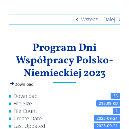
Wyniki
Wstecz
Dalej
Program Dni
Współpracy Polsko-
Niemieckiej 2023
Download
Download
35
File Size
215.99 KB
File Count
1
Create Date
2023-09-21
Last Updated
2023-09-21