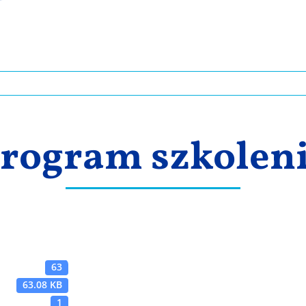
rogram szkolen
63
63.08 KB
1