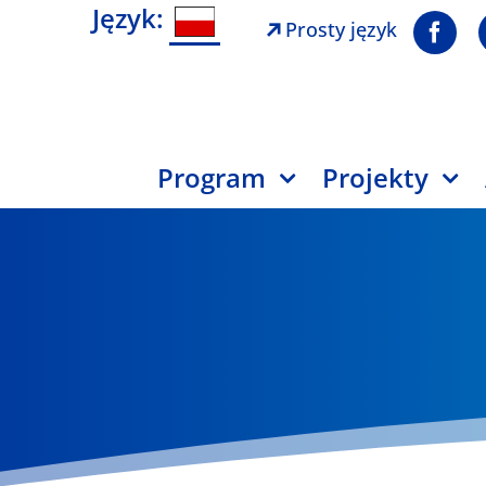
Język:
Prosty język
Program
Projekty