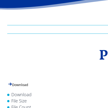
P
Download
Download
File Size
File Count