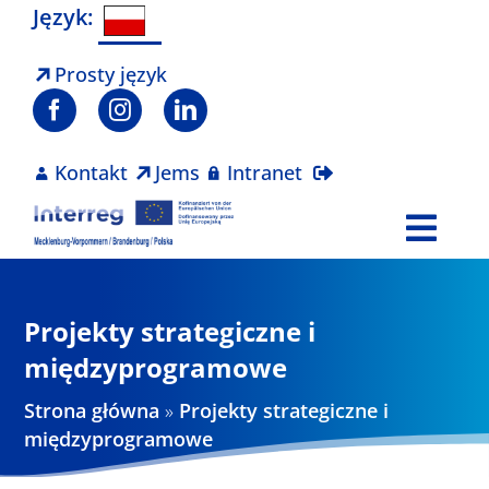
Skip
Język:
to
content
Prosty język
Kontakt
Jems
Intranet
Togg
Navi
Program
Projekty strategiczne i
Projekty
międzyprogramowe
Strona główna
»
Projekty strategiczne i
Aktualności
międzyprogramowe