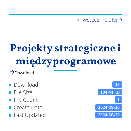
Wyniki
Wstecz
Dalej
Projekty strategiczne i
międzyprogramowe
Download
Download
48
File Size
194.44 KB
File Count
1
Create Date
2024-08-20
Last Updated
2024-08-20