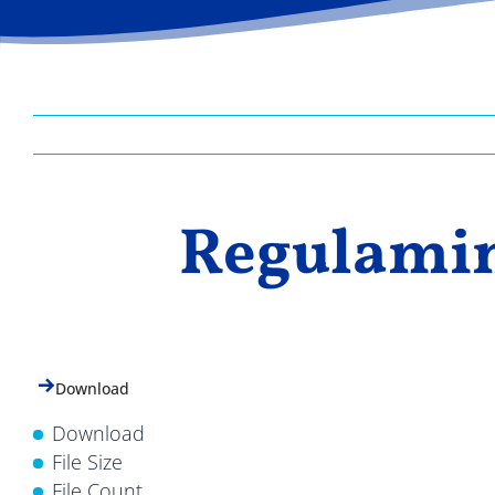
Regulamin
Download
Download
File Size
File Count