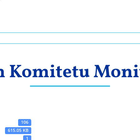
 Komitetu Moni
106
615.05 KB
1