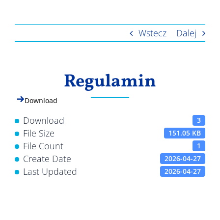
Wyniki
Wstecz
Dalej
Regulamin
Download
Download
3
File Size
151.05 KB
File Count
1
Create Date
2026-04-27
Last Updated
2026-04-27