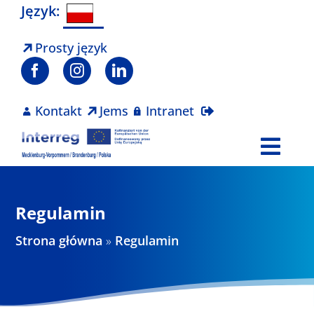
Skip
Język:
to
content
Prosty język
Kontakt
Jems
Intranet
Togg
Navi
Program
Regulamin
Projekty
Strona główna
»
Regulamin
Aktualności