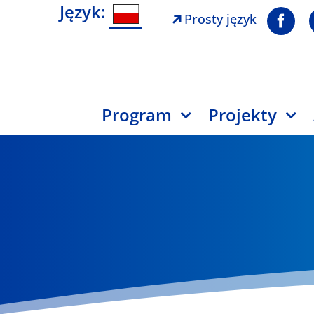
Język:
Prosty język
Program
Projekty