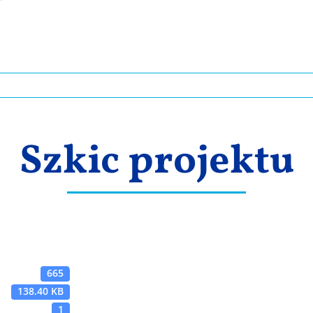
Szkic projektu
665
138.40 KB
1