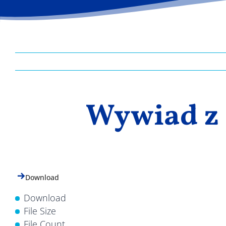
Wywiad z 
Download
Download
File Size
File Count