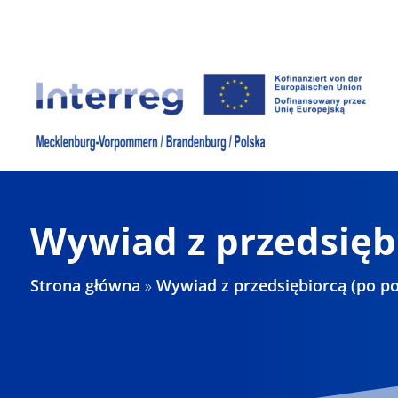
Skip
to
content
Wywiad z przedsiębi
Strona główna
»
Wywiad z przedsiębiorcą (po po