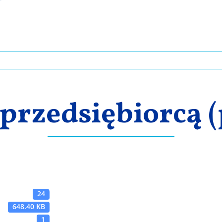
przedsiębiorcą (
24
648.40 KB
1