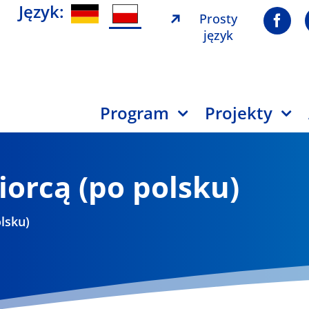
Język:
Prosty
język
Program
Projekty
orcą (po polsku)
lsku)