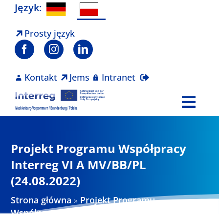
Skip
Język:
to
content
Prosty język
Kontakt
Jems
Intranet
Togg
Navi
Program
Projekt Programu Współpracy
Projekty
Interreg VI A MV/BB/PL
(24.08.2022)
Aktualności
Strona główna
»
Projekt Programu
Współpracy Interreg VI A MV/BB/PL