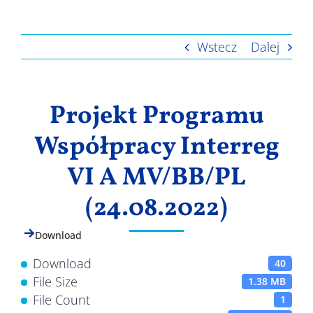
(24.08.2022)
Wyniki
Wstecz
Dalej
Projekt Programu
Współpracy Interreg
VI A MV/BB/PL
(24.08.2022)
Download
Download
40
File Size
1.38 MB
File Count
1