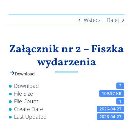
Wyniki
Wstecz
Dalej
Załącznik nr 2 – Fiszka
wydarzenia
Download
Download
2
File Size
109.97 KB
File Count
1
Create Date
2026-04-27
Last Updated
2026-04-27