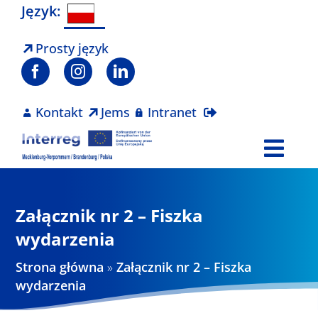
Skip
Język:
to
content
Prosty język
Kontakt
Jems
Intranet
Togg
Navi
Program
Załącznik nr 2 – Fiszka
Projekty
wydarzenia
Strona główna
»
Załącznik nr 2 – Fiszka
Aktualności
wydarzenia