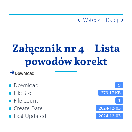
Wyniki
Wstecz
Dalej
Załącznik nr 4 – Lista
powodów korekt
Download
Download
9
File Size
379.17 KB
File Count
1
Create Date
2024-12-03
Last Updated
2024-12-03