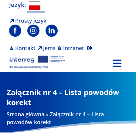
Skip
Język:
to
content
Prosty język
Kontakt
Jems
Intranet
Togg
Navi
Program
Załącznik nr 4 – Lista powodów
Projekty
korekt
Strona główna
»
Załącznik nr 4 – Lista
Aktualności
powodów korekt