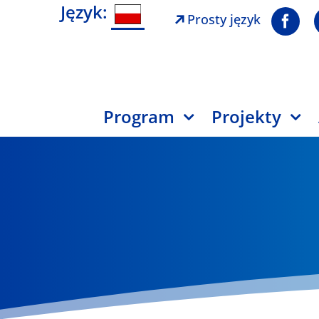
Język:
Prosty język
Program
Projekty