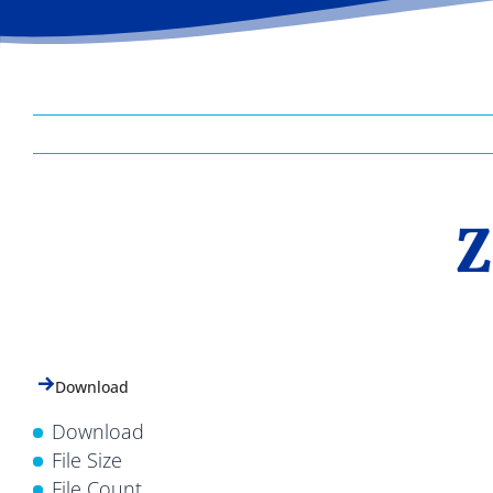
Z
Download
Download
File Size
File Count