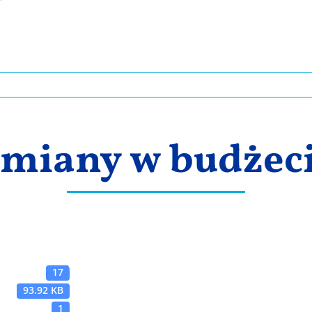
miany w budżec
17
93.92 KB
1