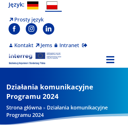
Skip
Język:
to
content
Prosty język
Kontakt
Jems
Intranet
Togg
Navi
Program
Działania komunikacyjne
Projekty
Programu 2024
Strona główna
»
Działania komunikacyjne
Aktualności
Programu 2024