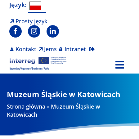
Skip
Język:
to
content
Prosty język
Kontakt
Jems
Intranet
Togg
Navi
Program
Muzeum Śląskie w Katowicach
Projekty
Strona główna
»
Muzeum Śląskie w
Katowicach
Aktualności