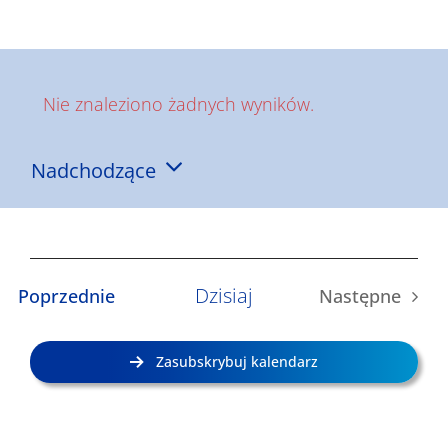
Wyniki
Nie znaleziono żadnych wyników.
Powiadomienie
Nadchodzące
Wybierz
datę.
Dzisiaj
Wydarzenia
Poprzednie
Następne
Wydarzen
Zasubskrybuj kalendarz