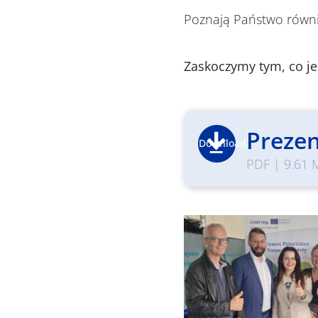
Poznają Państwo równi
Zaskoczymy tym, co je
Prezen
Download
PDF
|
9.61 