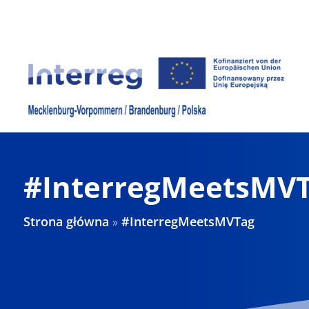
Skip
to
content
#InterregMeetsMV
Strona główna
»
#InterregMeetsMVTag