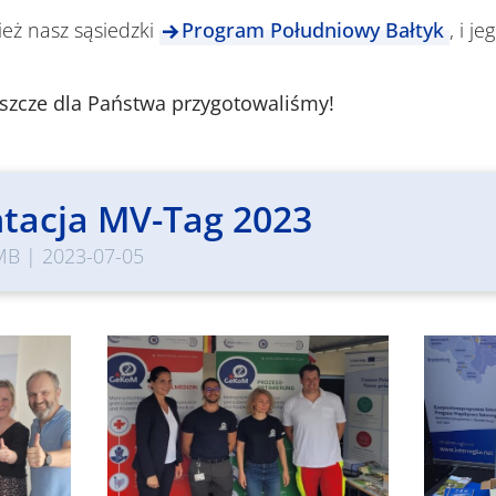
eż nasz sąsiedzki
Program Południowy Bałtyk
, i j
szcze dla Państwa przygotowaliśmy!
tacja MV-Tag 2023
MB
|
2023-07-05