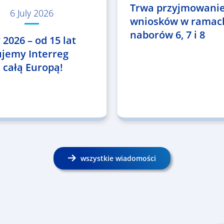
Trwa przyjmowani
6 July 2026
wniosków w ramac
naborów 6, 7 i 8
 2026 – od 15 lat
ujemy Interreg
 całą Europą!
wszystkie wiadomości