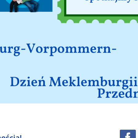
ością!