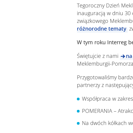
Tegoroczny Dzień Mekl
inauguracją w dniu 30
związkowego Meklembu
różnorodne tematy
zw
W tym roku Interreg b
Świętujcie z nami
na
Meklemburgii-Pomorza
Przygotowaliśmy bard
partnerzy z następując
Współpraca w zakres
POMERANIA – Atrakcje
Na dwóch kółkach wok