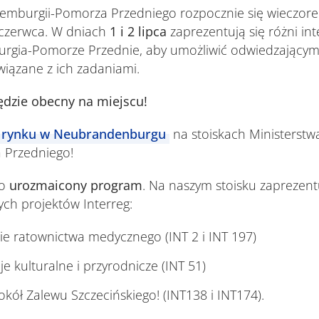
emburgii-Pomorza Przedniego rozpocznie się wieczore
 czerwca. W dniach
1 i 2 lipca
zaprezentują się różni int
rgia-Pomorze Przednie, aby umożliwić odwiedzającym
iązane z ich zadaniami.
ędzie obecny na miejscu!
 rynku w Neubrandenburgu
na stoiskach Ministerst
 Przedniego!
zo
urozmaicony program
. Na naszym stoisku zaprezent
ych projektów Interreg:
ie ratownictwa medycznego (INT 2 i INT 197)
 kulturalne i przyrodnicze (INT 51)
ół Zalewu Szczecińskiego! (INT138 i INT174).