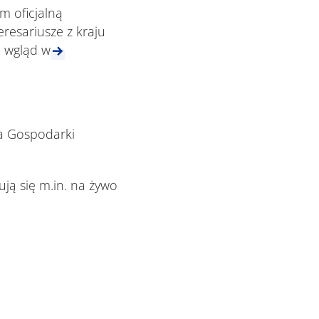
m oficjalną
eresariusze z kraju
 wgląd w
wa Gospodarki
ują się m.in. na żywo