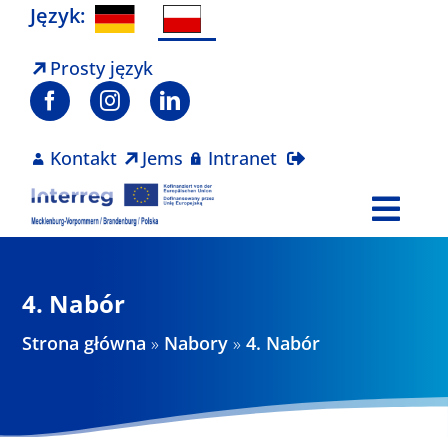
Skip
Język:
to
content
Prosty język
Kontakt
Jems
Intranet
Togg
Navi
Program
4. Nabór
Projekty
Strona główna
»
Nabory
»
4. Nabór
Aktualności