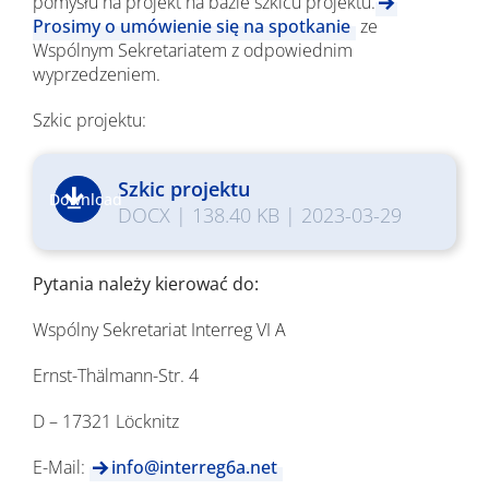
pomysłu na projekt na bazie szkicu projektu.
Prosimy o umówienie się na spotkanie
ze
Wspólnym Sekretariatem z odpowiednim
wyprzedzeniem.
Szkic projektu:
Szkic projektu
Download
DOCX
|
138.40 KB
|
2023-03-29
Pytania należy kierować do:
Wspólny Sekretariat Interreg VI A
Ernst-Thälmann-Str. 4
D – 17321 Löcknitz
E-Mail:
info@interreg6a.net