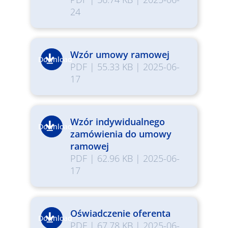
24
Wzór umowy ramowej
Download
PDF
|
55.33 KB
|
2025-06-
17
Wzór indywidualnego
Download
zamówienia do umowy
ramowej
PDF
|
62.96 KB
|
2025-06-
17
Oświadczenie oferenta
Download
PDF
|
67.78 KB
|
2025-06-