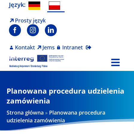
Skip
Język:
to
content
Prosty język
Kontakt
Jems
Intranet
Togg
Navi
Program
Planowana procedura udzielenia
Projekty
zamówienia
Strona główna
»
Planowana procedura
Aktualności
udzielenia zamówienia