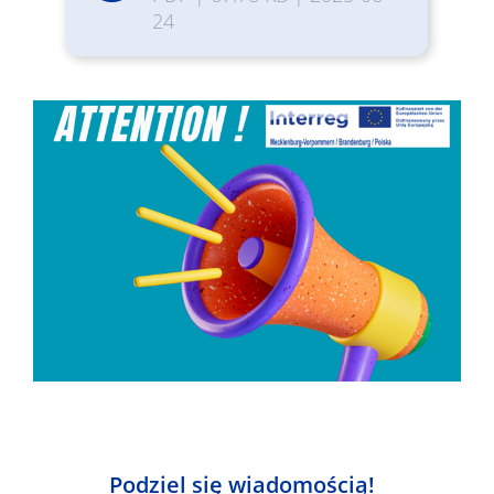
24
Podziel się wiadomością!