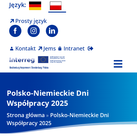
Skip
Język:
to
content
Prosty język
Kontakt
Jems
Intranet
Togg
Navi
Program
Polsko-Niemieckie Dni
Projekty
Współpracy 2025
Strona główna
»
Polsko-Niemieckie Dni
Aktualności
Współpracy 2025