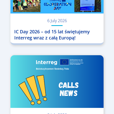
6 July 2026
IC Day 2026 – od 15 lat świętujemy
Interreg wraz z całą Europą!