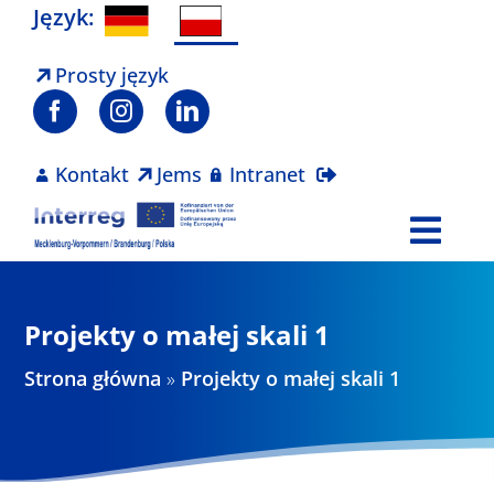
Skip
Język:
to
content
Prosty język
Kontakt
Jems
Intranet
Togg
Navi
Program
Projekty o małej skali 1
Projekty
Strona główna
»
Projekty o małej skali 1
Aktualności