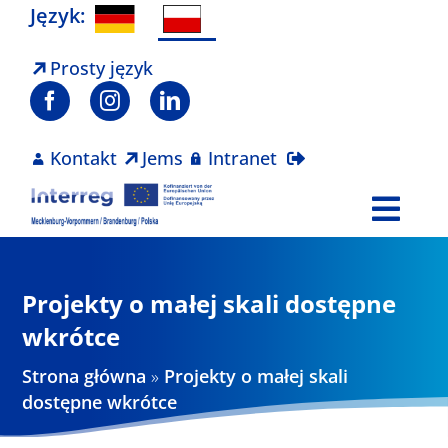
Skip
Język:
to
content
Prosty język
Kontakt
Jems
Intranet
Togg
Navi
Program
Projekty o małej skali dostępne
Projekty
wkrótce
Strona główna
»
Projekty o małej skali
Aktualności
dostępne wkrótce