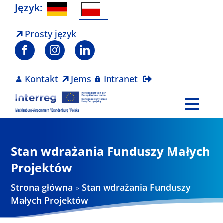
Skip
Język:
to
content
Prosty język
Kontakt
Jems
Intranet
Togg
Navi
Program
Stan wdrażania Funduszy Małych
Projekty
Projektów
Strona główna
»
Stan wdrażania Funduszy
Aktualności
Małych Projektów