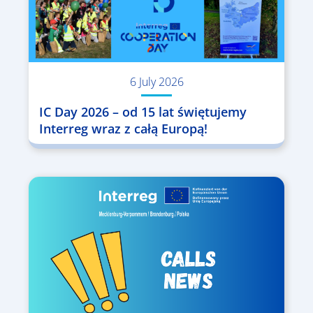
6 July 2026
IC Day 2026 – od 15 lat świętujemy
Interreg wraz z całą Europą!