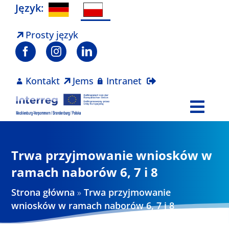
Skip
Język:
to
content
Prosty język
Kontakt
Jems
Intranet
Togg
Navi
Program
Trwa przyjmowanie wniosków w
Projekty
ramach naborów 6, 7 i 8
Strona główna
»
Trwa przyjmowanie
Aktualności
wniosków w ramach naborów 6, 7 i 8