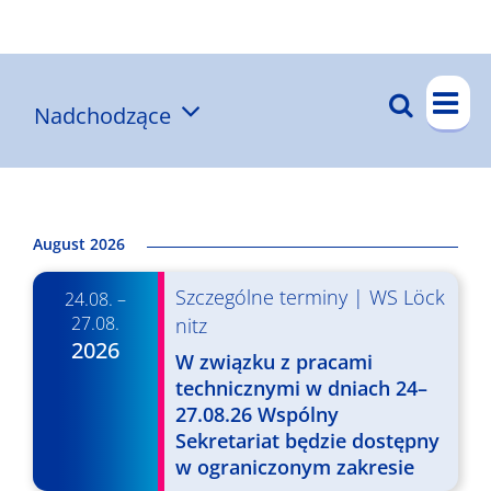
Wyniki
W
Szukaj
Nadchodzące
W
List
y
Wybierz
y
d
datę.
a
d
r
a
August 2026
z
r
Szczególne terminy
|
WS Löck
e
24.08. –
z
27.08.
nitz
n
2026
e
W związku z pracami
i
technicznymi w dniach 24–
n
e
27.08.26 Wspólny
i
W
Sekretariat będzie dostępny
w ograniczonym zakresie
a
i