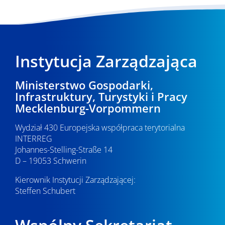
y
s
z
u
Instytucja Zarządzająca
k
Ministerstwo Gospodarki,
i
Infrastruktury, Turystyki i Pracy
Mecklenburg-Vorpommern
w
a
Wydział 430 Europejska współpraca terytorialna
INTERREG
n
Johannes-Stelling-Straße 14
D – 19053 Schwerin
i
Kierownik Instytucji Zarządzającej:
u
Steffen Schubert
i
w