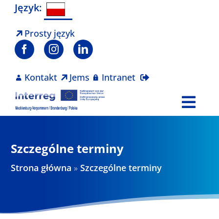
Skip
Język:
to
content
Prosty język
Kontakt
Jems
Intranet
Togg
Navi
Program
Szczególne terminy
Projekty
Strona główna
»
Szczególne terminy
Aktualności