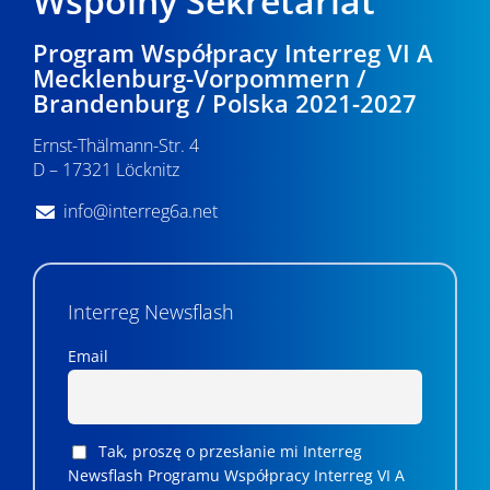
Wspólny Sekretariat
i
Program Współpracy Interreg VI A
d
Mecklenburg-Vorpommern /
Brandenburg / Polska 2021-2027
o
k
Ernst-Thälmann-Str. 4
D – 17321 Löcknitz
a
info@interreg6a.net
c
h
Interreg Newsflash
Email
Tak, proszę o przesłanie mi Interreg
Newsflash Programu Współpracy Interreg VI A