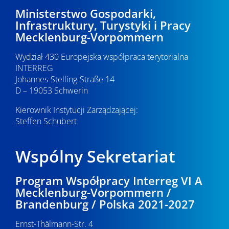
c
2
p
Ministerstwo Gospodarki,
Infrastruktury, Turystyki i Pracy
j
o
0
Mecklenburg-Vorpommern
a
w
2
Wydział 430 Europejska współpraca terytorialna
y
INTERREG
6
Johannes-Stelling-Straße 14
s
D – 19053 Schwerin
z
Kierownik Instytucji Zarządzającej:
u
Steffen Schubert
k
Wspólny Sekretariat
i
w
Program Współpracy Interreg VI A
Mecklenburg-Vorpommern /
a
Brandenburg / Polska 2021-2027
n
Ernst-Thälmann-Str. 4