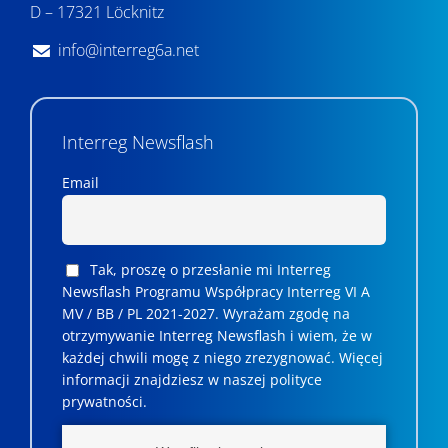
i
D – 17321 Löcknitz
u
info@interreg6a.net
i
w
Interreg Newsflash
i
d
Email
o
k
Tak, proszę o przesłanie mi Interreg
a
Newsflash Programu Współpracy Interreg VI A
MV / BB / PL 2021-2027. Wyrażam zgodę na
c
otrzymywanie Interreg Newsflash i wiem, że w
każdej chwili mogę z niego zrezygnować. ­­Więcej
h
informacji znajdziesz w naszej polityce
prywatności.