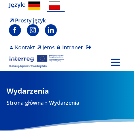
Skip
Język:
to
content
Prosty język
Kontakt
Jems
Intranet
Togg
Navi
Program
Wydarzenia
Projekty
Strona główna
»
Wydarzenia
Aktualności