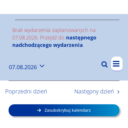
Wyniki
W
Brak wydarzenia zaplanowanych na
y
07.08.2026. Przejdź do
następnego
Powiadomienie
nadchodzącego wydarzenia
.
d
W
a
Szukaj
07.08.2026
W
Dzi
y
r
Wybierz
y
d
datę.
z
a
d
Poprzedni dzień
Następny dzień
r
a
e
z
r
n
Zasubskrybuj kalendarz
e
z
i
n