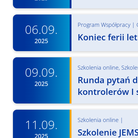
Program Współpracy
|
06.09.
Koniec ferii l
2025
Szkolenia online
,
Szkole
09.09.
Runda pytań dl
2025
kontrolerów I
Szkolenia online
|
11.09.
Szkolenie JEMS
2025