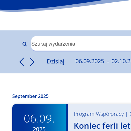
Wydarzenia
Wpisz
słowo
 - 
Nawigacja
Dzisiaj
06.09.2025
02.10.
kluczowe.
Wybierz
Szukaj
po
datę.
wg
słowa
wyszukiwaniu
kluczowego
September 2025
Wydarzenia
i
Program Współpracy
|
06.09.
widokach
Koniec ferii 
2025