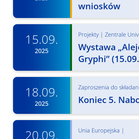
wniosków
Projekty
|
Zentrale Univ
15.09.
Wystawa „Alej
2025
Gryphi” (15.09.
Zaproszenia do składani
18.09.
Koniec 5. Nabor
2025
Unia Europejska
|
20.09.