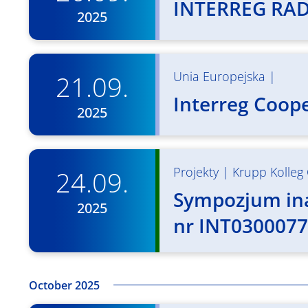
INTERREG RA
2025
Unia Europejska
|
21.09.
Interreg Coop
2025
Projekty
|
Krupp Kolleg 
24.09.
Sympozjum ina
2025
nr INT0300077
October 2025