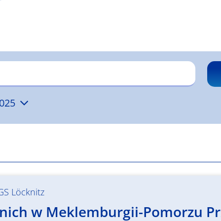
2025
GS Löcknitz
letnich w Meklemburgii-Pomorzu P