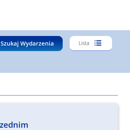
Wydarze
Szukaj Wydarzenia
Lista
Widoki
Nawigacj
rzednim