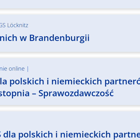
GS Löcknitz
etnich w Brandenburgii
nie online
|
a polskich i niemieckich partner
 stopnia – Sprawozdawczość
 dla polskich i niemieckich part