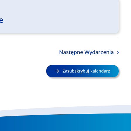
e
Następne
Wydarzenia
Zasubskrybuj kalendarz