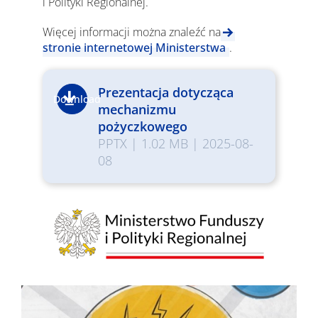
i Polityki Regionalnej.
Więcej informacji można znaleźć na
stronie internetowej Ministerstwa
.
Prezentacja dotycząca
Download
mechanizmu
pożyczkowego
PPTX
|
1.02 MB
|
2025-08-
08