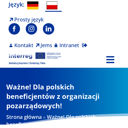
Skip
Język:
to
content
Prosty język
Kontakt
Jems
Intranet
Togg
Navi
Program
Ważne! Dla polskich
Projekty
beneficjentów z organizacji
pozarządowych!
Aktualności
Strona główna
»
Ważne! Dla polskich
beneficjentów z organizacji pozarządowych!