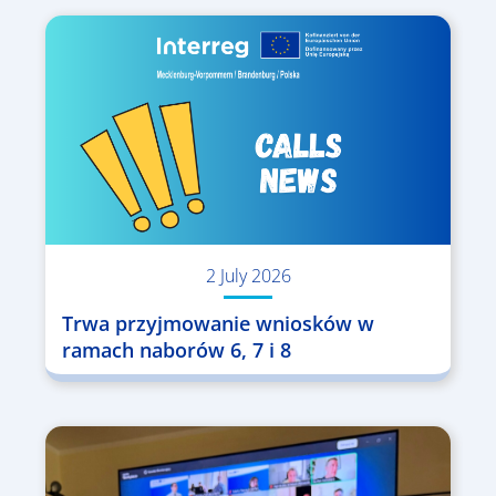
2 July 2026
Trwa przyjmowanie wniosków w
ramach naborów 6, 7 i 8