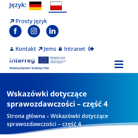
Skip
Język:
to
content
Prosty język
Kontakt
Jems
Intranet
Togg
Navi
Program
Wskazówki dotyczące
Projekty
sprawozdawczości – część 4
Strona główna
»
Wskazówki dotyczące
Aktualności
sprawozdawczości – część 4