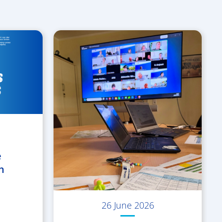
e
h
26 June 2026