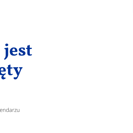
jest
ęty
lendarzu