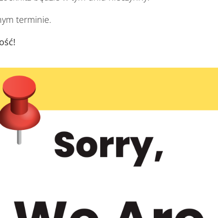
nym terminie.
ość!