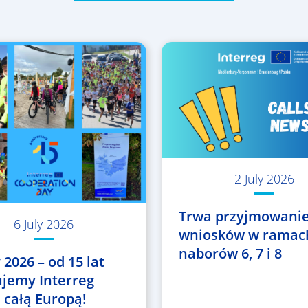
2 July 2026
Trwa przyjmowani
6 July 2026
wniosków w ramac
naborów 6, 7 i 8
 2026 – od 15 lat
ujemy Interreg
 całą Europą!