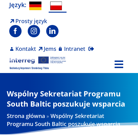
Skip
Język:
to
content
Prosty język
Kontakt
Jems
Intranet
Togg
Navi
Program
Wspólny Sekretariat Programu
Projekty
South Baltic poszukuje wsparcia
Strona główna
»
Wspólny Sekretariat
Aktualności
Programu South Baltic poszukuje wsparcia