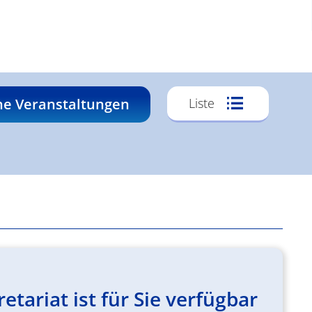
Veransta
he Veranstaltungen
Liste
Ansichte
Navigati
ariat ist für Sie verfügbar