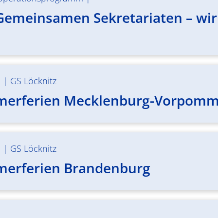
Gemeinsamen Sekretariaten – wir 
m
|
GS Löcknitz
merferien Mecklenburg-Vorpom
m
|
GS Löcknitz
merferien Brandenburg