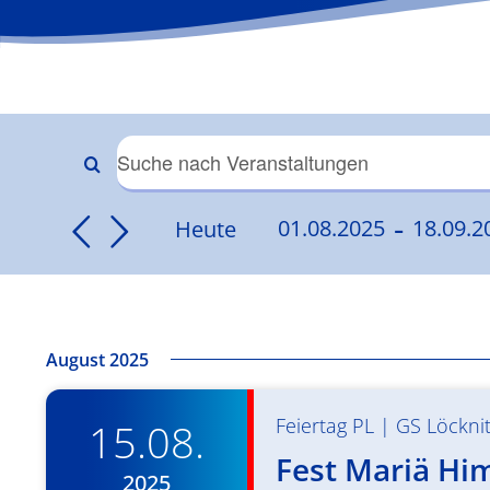
Veranstaltungen
Bitte
Schlüsselwort
 - 
Suche
Heute
01.08.2025
18.09.2
eingeben.
Datum
Suche
und
wählen.
nach
Veranstaltungen
Ansichten,
Schlüsselwort.
August 2025
Navigation
Feiertag PL
|
GS Löckni
15.08.
Fest Mariä Him
2025