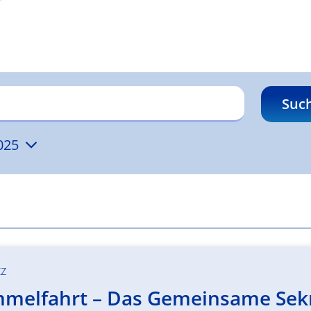
Suc
025
tz
melfahrt – Das Gemeinsame Sekret