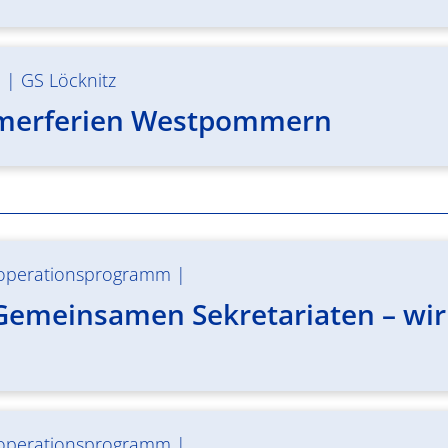
m
|
GS Löcknitz
merferien Westpommern
operationsprogramm
|
Gemeinsamen Sekretariaten – wir 
operationsprogramm
|