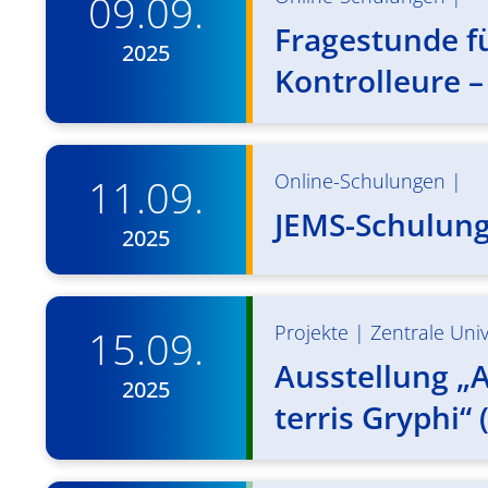
09.09.
Fragestunde fü
2025
Kontrolleure –
Online-Schulungen
|
11.09.
JEMS-Schulung 
2025
Projekte
|
Zentrale Univ
15.09.
Ausstellung „
2025
terris Gryphi“ 