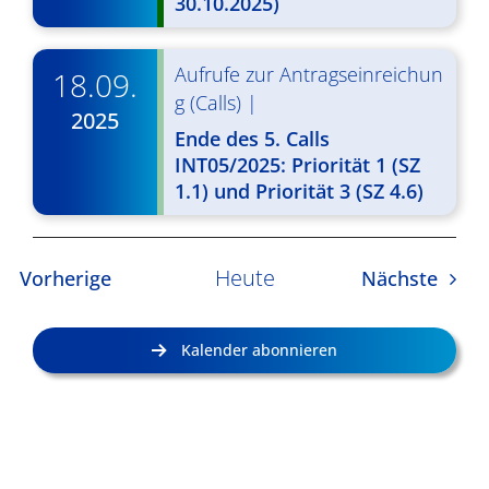
30.10.2025)
Aufrufe zur Antragseinreichun
18.09.
g (Calls)
|
2025
Ende des 5. Calls
INT05/2025: Priorität 1 (SZ
1.1) und Priorität 3 (SZ 4.6)
Heute
Veranstaltungen
Veran
Vorherige
Nächste
Kalender abonnieren