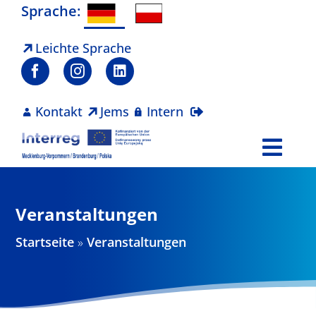
Zum
Sprache:
Inhalt
springen
Leichte Sprache
Kontakt
Jems
Intern
Togg
Navi
Programm
Veranstaltungen
Projekte
Startseite
»
Veranstaltungen
Aktuelles