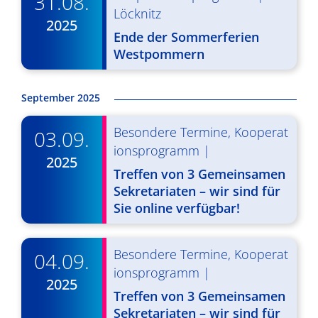
31.08.
g
u
Löcknitz
2025
A
n
Ende der Sommerferien
Westpommern
n
g
s
e
September 2025
i
n
c
Besondere Termine
,
Kooperat
03.09.
S
h
ionsprogramm
|
2025
u
t
Treffen von 3 Gemeinsamen
c
Sekretariaten – wir sind für
e
Sie online verfügbar!
n
h
-
e
Besondere Termine
,
Kooperat
04.09.
N
u
ionsprogramm
|
2025
a
n
Treffen von 3 Gemeinsamen
v
Sekretariaten – wir sind für