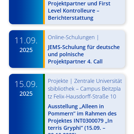
Projektpartner und First
v
Level Kontrolleure –
i
Berichterstattung
g
Online-Schulungen
|
11.09.
a
JEMS-Schulung für deutsche
t
2025
und polnische
i
Projektpartner 4. Call
o
Projekte
|
Zentrale Universität
n
15.09.
sbibliothek – Campus Beitzpla
2025
tz Felix-Hausdorff-Straße 10
Ausstellung „Alleen in
Pommern“ im Rahmen des
Projektes INT0300079 „In
terris Gryphi“ (15.09. –