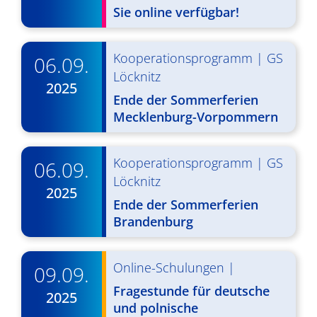
d
i
Sie online verfügbar!
A
g
n
a
Kooperationsprogramm
|
GS
06.09.
s
Löcknitz
t
2025
Ende der Sommerferien
i
i
Mecklenburg-Vorpommern
o
c
n
h
Kooperationsprogramm
|
GS
06.09.
t
Löcknitz
2025
e
Ende der Sommerferien
Brandenburg
n
,
Online-Schulungen
|
09.09.
N
Fragestunde für deutsche
2025
a
und polnische