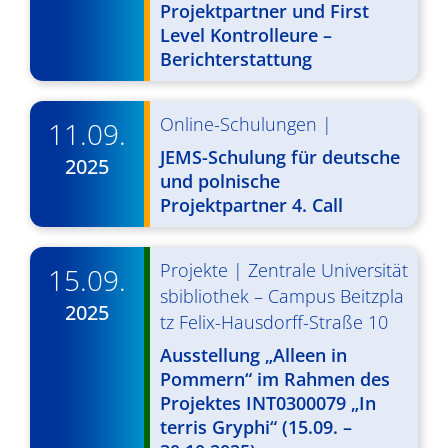
Projektpartner und First
v
Level Kontrolleure –
i
Berichterstattung
g
Online-Schulungen
|
11.09.
a
JEMS-Schulung für deutsche
t
2025
und polnische
i
Projektpartner 4. Call
o
Projekte
|
Zentrale Universität
n
15.09.
sbibliothek – Campus Beitzpla
2025
tz Felix-Hausdorff-Straße 10
Ausstellung „Alleen in
Pommern“ im Rahmen des
Projektes INT0300079 „In
terris Gryphi“ (15.09. –