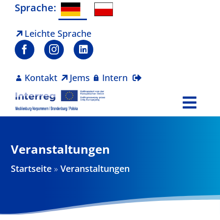
Zum
Sprache:
Inhalt
springen
Leichte Sprache
Kontakt
Jems
Intern
Togg
Navi
Programm
Veranstaltungen
Projekte
Startseite
»
Veranstaltungen
Aktuelles