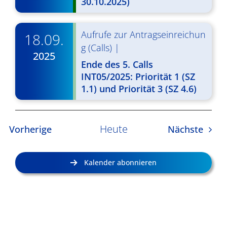
30.10.2025)
Aufrufe zur Antragseinreichun
18.09.
g (Calls)
|
2025
Ende des 5. Calls
INT05/2025: Priorität 1 (SZ
1.1) und Priorität 3 (SZ 4.6)
Heute
Veranstaltungen
Veran
Vorherige
Nächste
Kalender abonnieren