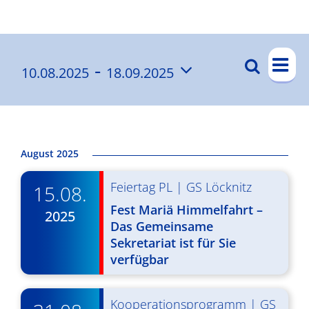
Ergebnisse
V
 - 
Suche
10.08.2025
18.09.2025
V
List
e
Datum
e
r
wählen.
a
r
n
a
August 2025
s
n
Feiertag PL
|
GS Löcknitz
t
15.08.
s
a
Fest Mariä Himmelfahrt –
2025
t
Das Gemeinsame
l
Sekretariat ist für Sie
a
t
verfügbar
l
u
t
n
Kooperationsprogramm
|
GS