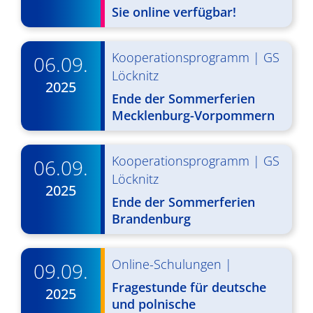
d
i
Sie online verfügbar!
A
g
n
a
Kooperationsprogramm
|
GS
06.09.
s
Löcknitz
t
2025
Ende der Sommerferien
i
i
Mecklenburg-Vorpommern
o
c
n
h
Kooperationsprogramm
|
GS
06.09.
t
Löcknitz
2025
e
Ende der Sommerferien
Brandenburg
n
,
Online-Schulungen
|
09.09.
N
Fragestunde für deutsche
2025
a
und polnische