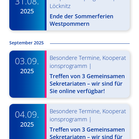
31.08.
g
u
Löcknitz
2025
A
n
Ende der Sommerferien
Westpommern
n
g
s
e
September 2025
i
n
c
Besondere Termine
,
Kooperat
03.09.
S
h
ionsprogramm
|
2025
u
t
Treffen von 3 Gemeinsamen
c
Sekretariaten – wir sind für
e
Sie online verfügbar!
n
h
-
e
Besondere Termine
,
Kooperat
04.09.
N
u
ionsprogramm
|
2025
a
n
Treffen von 3 Gemeinsamen
v
Sekretariaten – wir sind für