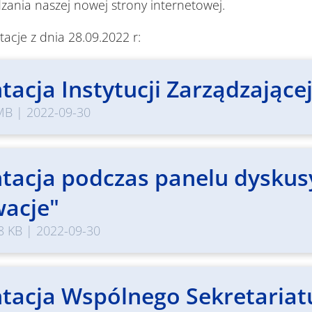
ania naszej nowej strony internetowej.
tacje z dnia 28.09.2022 r:
tacja Instytucji Zarządzające
MB
|
2022-09-30
tacja podczas panelu dyskus
wacje"
8 KB
|
2022-09-30
tacja Wspólnego Sekretariat