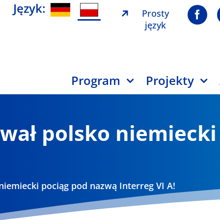
Język:
Prosty
język
Program
Projekty
ował polsko niemieck
niemiecki pociąg pod nazwą Interreg VI A!