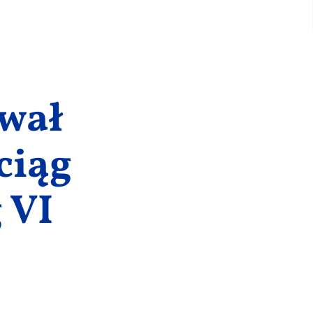
ował
ciąg
 VI