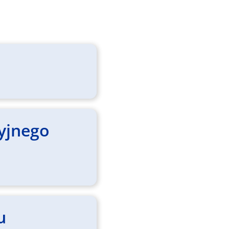
j
yjnego
u