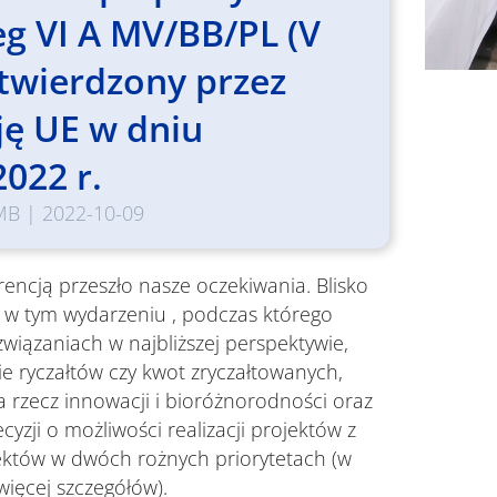
eg VI A MV/BB/PL (V
atwierdzony przez
ę UE w dniu
2022 r.
MB
|
2022-10-09
encją przeszło nasze oczekiwania. Blisko
o w tym wydarzeniu , podczas którego
iązaniach w najbliższej perspektywie,
e ryczałtów czy kwot zryczałtowanych,
a rzecz innowacji i bioróżnorodności oraz
cyzji o możliwości realizacji projektów z
któw w dwóch rożnych priorytetach (w
więcej szczegółów).