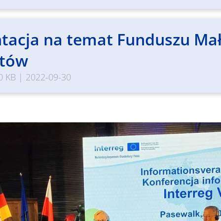
ntacja na temat Funduszu Ma
któw
0 KB
|
2022-09-30