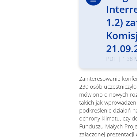
Interr
1.2) z
Komisj
21.09.
PDF
|
1.38 
Zainteresowanie konfer
230 osób uczestniczył
mówiono o nowych rozw
takich jak wprowadzeni
podkreślenie działań n
ochrony klimatu, czy de
Funduszu Małych Proje
załączonej prezentacji 