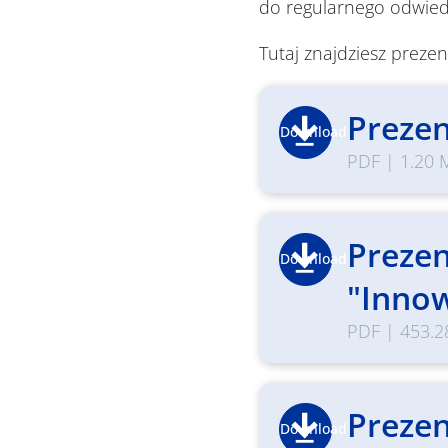
do regularnego odwiedz
Tutaj znajdziesz prezen
Prezen
Download
PDF
|
1.20 
Prezen
Download
"Inno
PDF
|
453.2
Prezen
Download