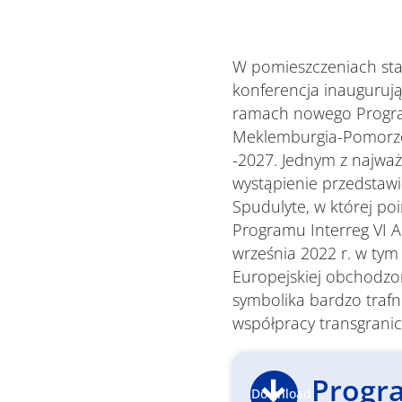
W pomieszczeniach sta
konferencja inauguruj
ramach nowego Progra
Meklemburgia-Pomorze
-2027. Jednym z najważ
wystąpienie przedstawic
Spudulyte, w której p
Programu Interreg VI A
września 2022 r. w tym 
Europejskiej obchodzon
symbolika bardzo trafn
współpracy transgranic
Progr
Download