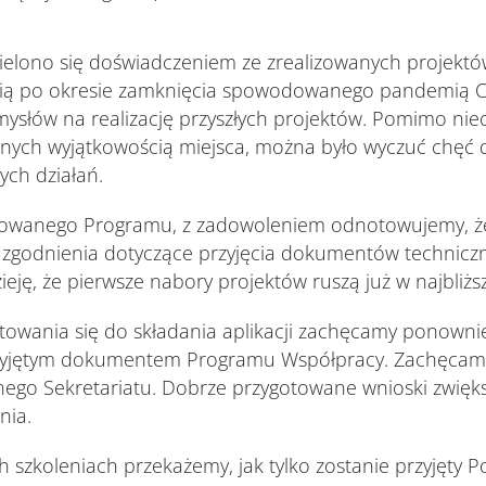
ielono się doświadczeniem ze zrealizowanych projektów
cią po okresie zamknięcia spowodowanego pandemią C
ysłów na realizację przyszłych projektów. Pomimo nie
ch wyjątkowością miejsca, można było wyczuć chęć d
ych działań.
owanego Programu, z zadowoleniem odnotowujemy, że 
uzgodnienia dotyczące przyjęcia dokumentów technicz
ję, że pierwsze nabory projektów ruszą już w najbliżs
towania się do składania aplikacji zachęcamy ponowni
rzyjętym dokumentem Programu Współpracy. Zachęcam
ego Sekretariatu. Dobrze przygotowane wnioski zwięk
nia.
h szkoleniach przekażemy, jak tylko zostanie przyjęty 