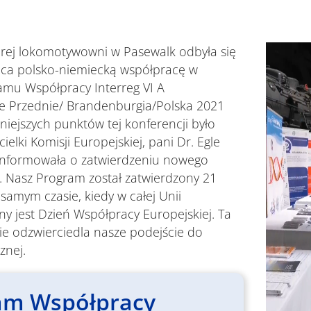
rej lokomotywowni w Pasewalk odbyła się
ąca polsko-niemiecką współpracę w
mu Współpracy Interreg VI A
 Przednie/ Brandenburgia/Polska 2021
niejszych punktów tej konferencji było
ielki Komisji Europejskiej, pani Dr. Egle
oinformowała o zatwierdzeniu nowego
. Nasz Program został zatwierdzony 21
samym czasie, kiedy w całej Unii
y jest Dzień Współpracy Europejskiej. Ta
ie odzwierciedla nasze podejście do
znej.
am Współpracy