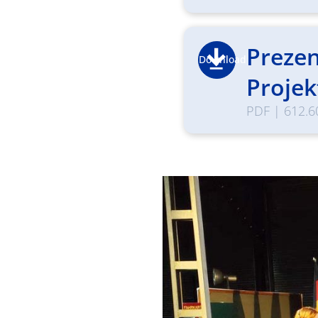
Preze
Download
Proje
PDF
|
612.6