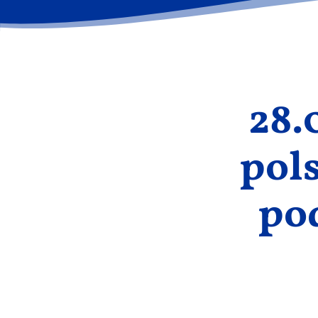
28.
pol
po