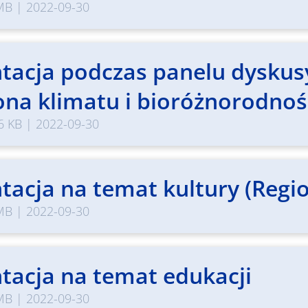
MB
|
2022-09-30
tacja podczas panelu dyskus
na klimatu i bioróżnorodnoś
6 KB
|
2022-09-30
tacja na temat kultury (Regio
MB
|
2022-09-30
tacja na temat edukacji
MB
|
2022-09-30