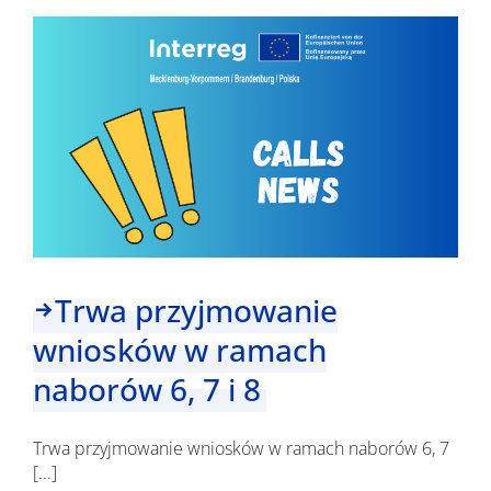
–
od
15
lat
świętujemy
Interreg
wraz
z
całą
Europą!
Trwa przyjmowanie
wniosków w ramach
naborów 6, 7 i 8
Trwa przyjmowanie wniosków w ramach naborów 6, 7
[...]