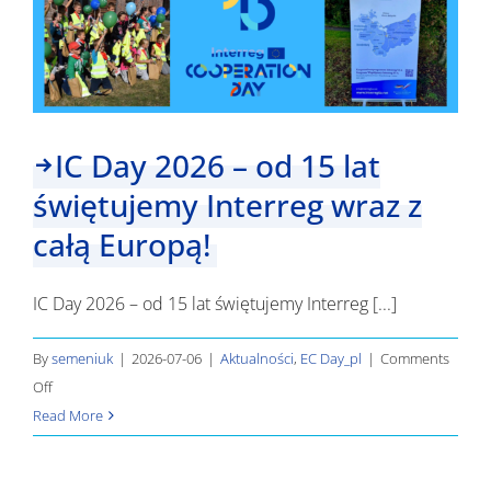
IC Day 2026 – od 15 lat
świętujemy Interreg wraz z
całą Europą!
IC Day 2026 – od 15 lat świętujemy Interreg [...]
By
semeniuk
|
2026-07-06
|
Aktualności
,
EC Day_pl
|
Comments
on
Off
IC
Read More
Day
2026