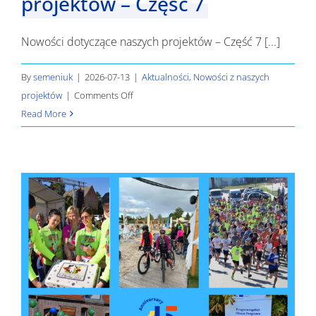
projektów – Część 7
Nowości dotyczące naszych projektów – Część 7 [...]
By
semeniuk
|
2026-07-13
|
Aktualności
,
Nowości z naszych
on
projektów
|
Comments Off
Nowości
Read More
dotyczące
naszych
projektów
–
Część
7