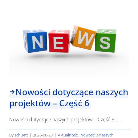
małej
skali
wybrane!
Nowości dotyczące naszych
projektów – Część 6
Nowości dotyczące naszych projektów – Część 6 [...]
By
schuett
|
2026-06-23
|
Aktualności
,
Nowości z naszych