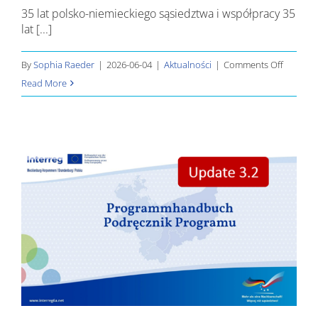
35 lat polsko-niemieckiego sąsiedztwa i współpracy 35
lat [...]
on
By
Sophia Raeder
|
2026-06-04
|
Aktualności
|
Comments Off
35
Read More
lat
polsko-
niemiec
sąsiedz
i
współpr