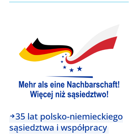
przyjmowania
wniosków
w
ramach
Funduszu
Małych
Projektów
„Wzmocnienie
zaufania”
(CS
6.3)
35 lat polsko-niemieckiego
sąsiedztwa i współpracy