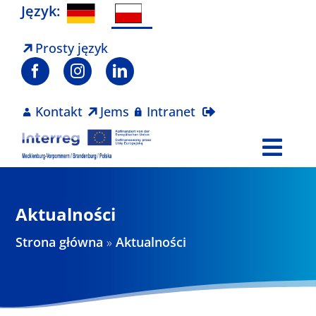
Skip
Język:
to
content
Prosty język
Kontakt
Jems
Intranet
Togg
Navi
Program
Aktualności
Projekty
Strona główna
»
Aktualności
Aktualności