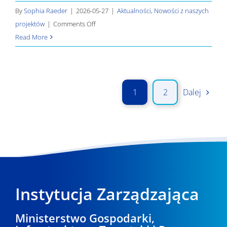
By
Sophia Raeder
|
2026-05-27
|
Aktualności
,
Nowości z naszych
on
projektów
|
Comments Off
Nowości
Read More
dotyczące
naszych
projektów
–
1
2
Dalej
Część
5
Instytucja Zarządzająca
Ministerstwo Gospodarki,