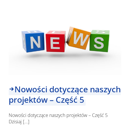
nasz
Świat
Interreg
staje
się
bardziej
kolorowy!
Nowości dotyczące naszych
projektów – Część 5
Nowości dotyczące naszych projektów – Część 5
Dzisiaj [...]