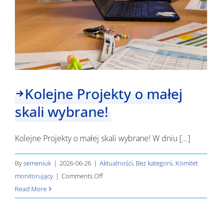
Kolejne Projekty o małej
skali wybrane!
Kolejne Projekty o małej skali wybrane! W dniu [...]
By
semeniuk
|
2026-06-26
|
Aktualności
,
Bez kategorii
,
Komitet
on
monitorujący
|
Comments Off
Kolejne
Read More
Projekty
o