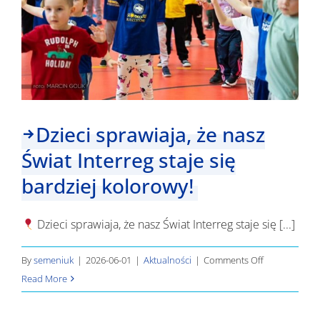
Dzieci sprawiaja, że nasz
Świat Interreg staje się
bardziej kolorowy!
Dzieci sprawiaja, że nasz Świat Interreg staje się [...]
on
By
semeniuk
|
2026-06-01
|
Aktualności
|
Comments Off
Dzieci
Read More
sprawiaja,
że