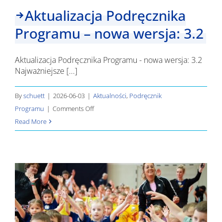
Aktualizacja Podręcznika
Programu – nowa wersja: 3.2
Aktualizacja Podręcznika Programu - nowa wersja: 3.2
Najważniejsze [...]
By
schuett
|
2026-06-03
|
Aktualności
,
Podręcznik
on
Programu
|
Comments Off
Aktualizacja
Read More
Podręcznika
Programu
–
nowa
wersja:
3.2