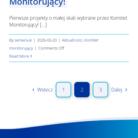
Monitorujący!
Pierwsze projekty o małej skali wybrane przez Komitet
Monitorujący! [...]
By
semeniuk
|
2026-03-20
|
Aktualności
,
Komitet
on
monitorujący
|
Comments Off
Pierwsze
Read More
projekty
o
małej
skali
Wstecz
1
2
3
Dalej
wybrane
przez
Komitet
Monitorujący!