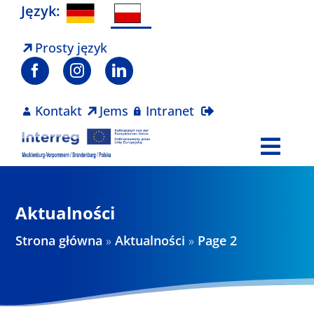
Skip
Język:
to
content
Prosty język
Kontakt
Jems
Intranet
Togg
Navi
Program
Aktualności
Projekty
Strona główna
»
Aktualności
»
Page 2
Aktualności