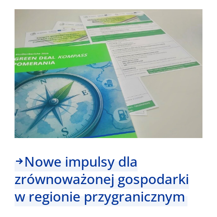
–
konkurs
na
selfie
#FocusInterreg
Nowe impulsy dla
zrównoważonej gospodarki
w regionie przygranicznym