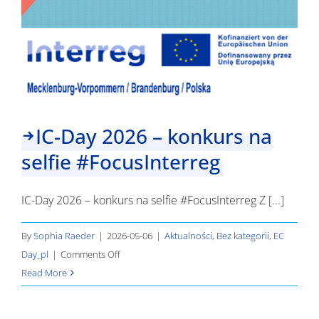
IC-Day 2026 – konkurs na
selfie #FocusInterreg
IC-Day 2026 – konkurs na selfie #FocusInterreg Z [...]
By
Sophia Raeder
|
2026-05-06
|
Aktualności
,
Bez kategorii
,
EC
on
Day_pl
|
Comments Off
IC-
Read More
Day
2026