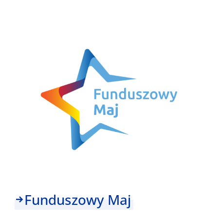
naszych
projektów
–
część
4
Funduszowy Maj