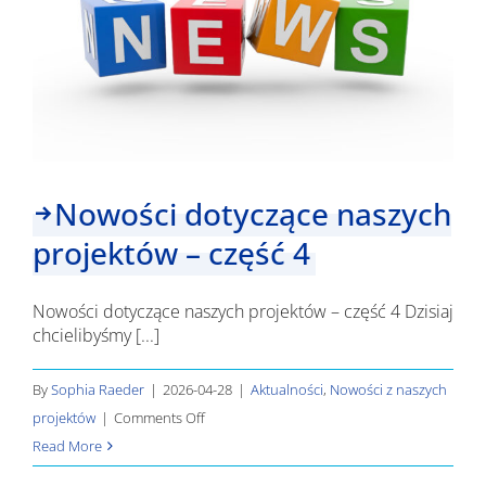
Nowości dotyczące naszych
projektów – część 4
Nowości dotyczące naszych projektów – część 4 Dzisiaj
chcielibyśmy [...]
By
Sophia Raeder
|
2026-04-28
|
Aktualności
,
Nowości z naszych
on
projektów
|
Comments Off
Nowości
Read More
dotyczące