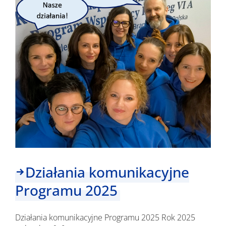
15
-16
kwietnia
2026
r.
Działania komunikacyjne
Programu 2025
Działania komunikacyjne Programu 2025 Rok 2025