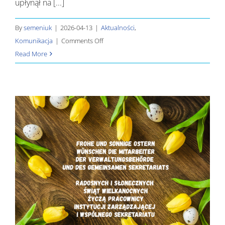
upłynął na [...]
By
semeniuk
|
2026-04-13
|
Aktualności
,
on
Komunikacja
|
Comments Off
Działania
Read More
komunikacyjne
Programu
2025