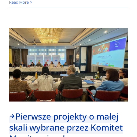
Nowa
Read More
szansa
dla
nowych
projektów!
Pierwsze projekty o małej
skali wybrane przez Komitet