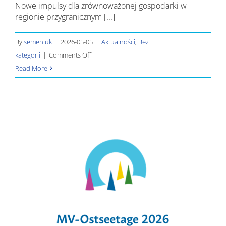
Nowe impulsy dla zrównoważonej gospodarki w
regionie przygranicznym [...]
By
semeniuk
|
2026-05-05
|
Aktualności
,
Bez
on
kategorii
|
Comments Off
Nowe
Read More
impulsy
dla
zrównoważonej
gospodarki
w
regionie
przygranicznym